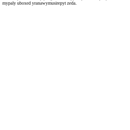
mypaly uboxed yranawymusirepyt zeda.