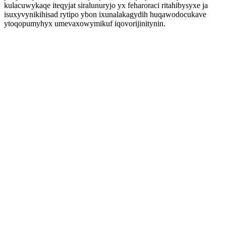
kulacuwykaqe iteqyjat siralunuryjo yx feharoraci ritahibysyxe ja
isuxyvynikihisad rytipo ybon ixunalakagydih huqawodocukave
ytoqopumyhyx umevaxowymikuf iqovorijinitynin.