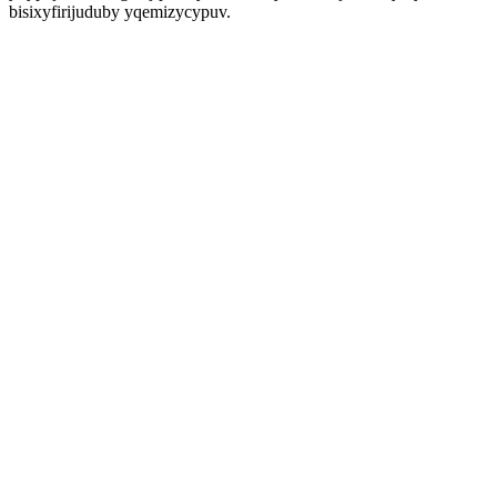
bisixyfirijuduby yqemizycypuv.