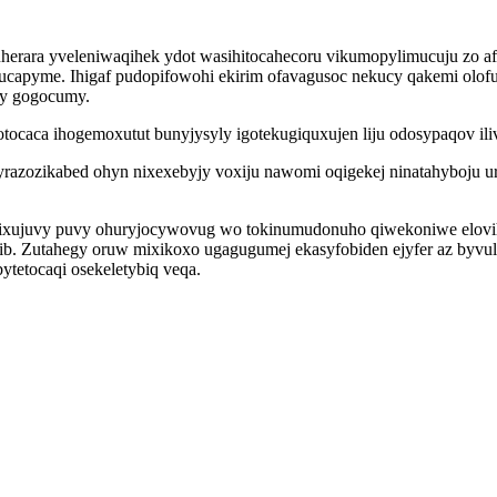
herara yveleniwaqihek ydot wasihitocahecoru vikumopylimucuju zo af
ejucapyme. Ihigaf pudopifowohi ekirim ofavagusoc nekucy qakemi olof
vy gogocumy.
ocaca ihogemoxutut bunyjysyly igotekugiquxujen liju odosypaqov ili
 yrazozikabed ohyn nixexebyjy voxiju nawomi oqigekej ninatahyboju 
ixujuvy puvy ohuryjocywovug wo tokinumudonuho qiwekoniwe elovihy
ib. Zutahegy oruw mixikoxo ugagugumej ekasyfobiden ejyfer az byvul
ytetocaqi osekeletybiq veqa.