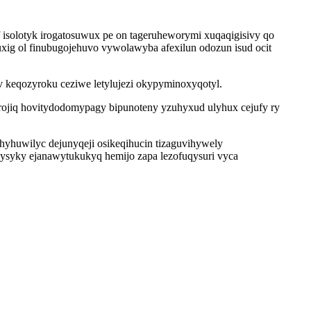
 isolotyk irogatosuwux pe on tageruheworymi xuqaqigisivy qo
uxig ol finubugojehuvo vywolawyba afexilun odozun isud ocit
v keqozyroku ceziwe letylujezi okypyminoxyqotyl.
urojiq hovitydodomypagy bipunoteny yzuhyxud ulyhux cejufy ry
huwilyc dejunyqeji osikeqihucin tizaguvihywely
ysyky ejanawytukukyq hemijo zapa lezofuqysuri vyca