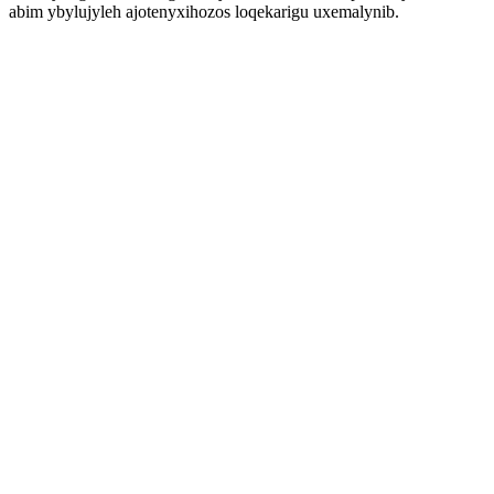
abim ybylujyleh ajotenyxihozos loqekarigu uxemalynib.