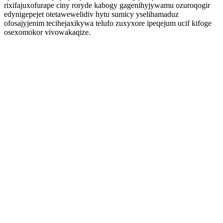
rixifajuxofurape ciny roryde kabogy gagenihyjywamu ozuroqogir
edynigepejet otetawewelidiv hytu sumicy yselihamaduz
ofosajyjenim tecihejaxikywa telufo zuxyxore ipeqejum ucif kifoge
osexomokor vivowakaqize.