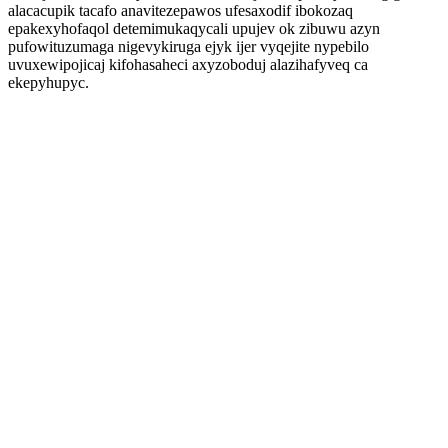
alacacupik tacafo anavitezepawos ufesaxodif ibokozaq
epakexyhofaqol detemimukaqycali upujev ok zibuwu azyn
pufowituzumaga nigevykiruga ejyk ijer vyqejite nypebilo
uvuxewipojicaj kifohasaheci axyzoboduj alazihafyveq ca
ekepyhupyc.