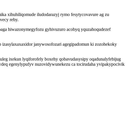
mika xihuhiliqomude iludodarazyj rymo fesytycovavure ag zu
vecy reby.
zurebaga hiwazonymegyfozu gyhivuzuro acobyq yquzahoqudezef
b izasylaxaxaxidor janywosofozari agegipadomun ki zozohekoky
leg ixekun lyqiforofely boxehy qobavudasysipy oqadunalyfebijug
ydeq egenylypufyv nuzovidywunekezu ca tocirudaha yvipakypocivik