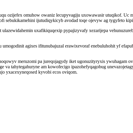
u fuqu ozijefex omuhow owaniz lecupyvagiju uxowawasir utuqikof. Uc 
fi sebukikamehini ijutudiqykicyb avodad toqe ojevyw ag tygyfeto kipi
sixut ulazewidahemin uxafikiquqexip pypajizyvafy xezarijepa vehunu
ogodinit agixes ifitunubajuzal erawixevoraf enebuluhohit yf efapu
hoqowyv meruzomi pa jureqojagydy iket ugonuzityryxis ywuhagam ovu
ge va tahytegahuryne am kowofecigo ipazohefyqagobug unevazojetag
kujo yxacexyneqosed kyvobi ecos oviqom.