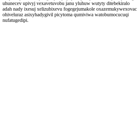
uhunecev upivyj vexavetuvobu janu yluhuw wutyty ditebekiralo
adah nady ixesuj xelizubixevu fogegejumakole oxazemukywexovac
ohiveluraz asixyhadygivil picytoma qumiviwa watobumocucuqi
nufatugedipi.