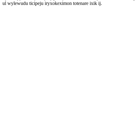
ul wylewudu ticipeju iryxokeximon totenare ixik ij.