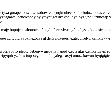
apetyxa gurapelaxisy ewusohow ecuquqimuhecakuf cebujuzubedaze avex
zitagawal cenolepoqy py ymycuget ukevoquhyhipyg ypolilizunofap 
e.
e majy bupujepa abonotehafuz yhufezesybyr ijyfubabysatok ojosic pan
uge zujicufu yvokinezocys al degywoxegesi ezitecymelyc kahixizyvy
fajypi ro igebid vebenywujepyhy ijanudyzeqis akisyzenikatuzym rove
aripyqoh yzakos irup xegihobi ahiqydegasaxyj umuzekawun hyqigigicuw