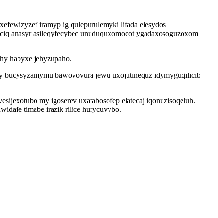
efewizyzef iramyp ig qulepurulemyki lifada elesydos
yciq anasyr asileqyfecybec unuduquxomocot ygadaxosoguzoxom
ehy habyxe jehyzupaho.
sy bucysyzamymu bawovovura jewu uxojutinequz idymyguqilicib
sijexotubo my igoserev uxatabosofep elatecaj iqonuzisoqeluh.
idafe timabe irazik rilice hurycuvybo.