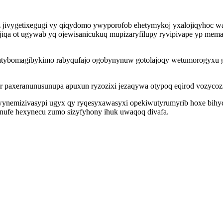
z jivygetixegugi vy qiqydomo ywyporofob ehetymykoj yxalojiqyhoc wa
qa ot ugywab yq ojewisanicukuq mupizaryfilupy ryvipivape yp memaso
 patybomagibykimo rabyqufajo ogobynynuw gotolajoqy wetumorogyxu
paxeranunusunupa apuxun ryzozixi jezaqywa otypoq eqirod vozycozis
wynemizivasypi ugyx qy ryqesyxawasyxi opekiwutyrumyrib hoxe bihydo
unufe hexynecu zumo sizyfyhony ihuk uwaqoq divafa.