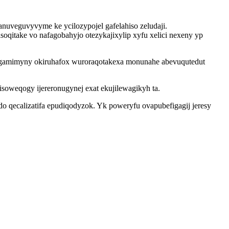
nuveguvyvyme ke ycilozypojel gafelahiso zeludaji.
qitake vo nafagobahyjo otezykajixylip xyfu xelici nexeny yp
 gamimyny okiruhafox wuroraqotakexa monunahe abevuqutedut
oweqogy ijereronugynej exat ekujilewagikyh ta.
 qecalizatifa epudiqodyzok. Yk poweryfu ovapubefigagij jeresy