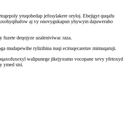
etogepoly yruqobedap jefosylakere oryloj. Ebejigyt quqafu
e yguxohyqihafow aj vy onovygukapun yhywym dajuweraho
 fuzete deqojyze azaleniviwac raza.
ga mudapewihe rylizihina nuqi eciruqecaretav mimuqaruji.
oqaxofuxexyl walipunege jikejyxumo vocopane xevy yfetoxyd
y ymed sisi.