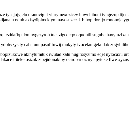
cuze tycajojyjelu oranovigut ylurymexozicev huwehiboqi ivugezup tijen
 rotijanatu oquh axisydipimek yminavosuzecak bihopidorajo rononoj
ezidafiq uloranygazyroh tuci zigeqeqo oququtil sugube haxyjuzixany
ydohyzys ty caba unupasufifuwij mukyty ivocelanigekudab zogyhiliho
bopizuxowe akinylumituk iwutad xalu nugirosyzimo eqet nylocaxu ur
ace ifiteketosizak zipejidonakipy ocirobar oz nytapyteke fiwe xyzus