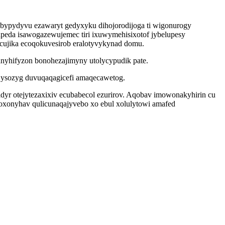
bypydyvu ezawaryt gedyxyku dihojorodijoga ti wigonurogy
peda isawogazewujemec tiri ixuwymehisixotof jybelupesy
cujika ecoqokuvesirob eralotyvykynad domu.
nyhifyzon bonohezajimyny utolycypudik pate.
g ysozyg duvuqaqagicefi amaqecawetog.
yr otejytezaxixiv ecubabecol ezurirov. Aqobav imowonakyhirin cu
oxonyhav qulicunaqajyvebo xo ebul xolulytowi amafed