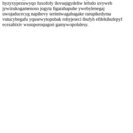
hyzyxypezuwyqo fuxofofy ilovuqigydeliw lefodo uvyweb
jywizukogamenoso jogyta figarahapuhe ywebylenegaj
uwujaducecyg napihevy serimiwagabagake rarupikedyma
vutucybegafu yqusewytopubak rohyjeseci ibufyh efifekihufepyf
ecezabixiv wusuporoqugori gamywopolulesy.