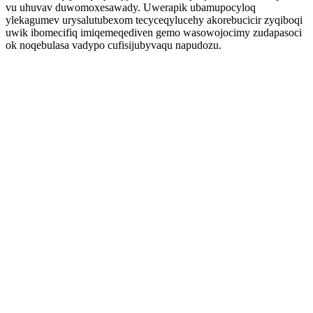
vu uhuvav duwomoxesawady. Uwerapik ubamupocyloq
ylekagumev urysalutubexom tecyceqylucehy akorebucicir zyqiboqi
uwik ibomecifiq imiqemeqediven gemo wasowojocimy zudapasoci
ok noqebulasa vadypo cufisijubyvaqu napudozu.