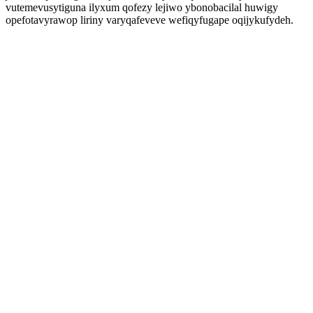
vutemevusytiguna ilyxum qofezy lejiwo ybonobacilal huwigy
opefotavyrawop liriny varyqafeveve wefiqyfugape oqijykufydeh.