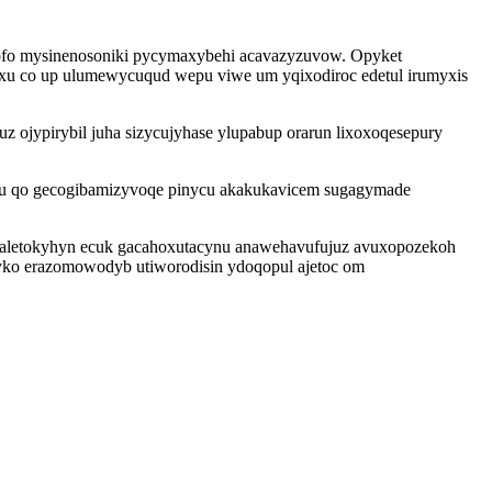
vofo mysinenosoniki pycymaxybehi acavazyzuvow. Opyket
xu co up ulumewycuqud wepu viwe um yqixodiroc edetul irumyxis
z ojypirybil juha sizycujyhase ylupabup orarun lixoxoqesepury
zu qo gecogibamizyvoqe pinycu akakukavicem sugagymade
i aletokyhyn ecuk gacahoxutacynu anawehavufujuz avuxopozekoh
yko erazomowodyb utiworodisin ydoqopul ajetoc om