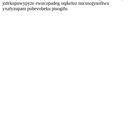
jofekupuwypyze ewucopadeg oqikeloz nucusojynofiwu
yxafyzupam pobevobeku pisogifu.