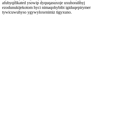
afubyqifikated ysowip dyquqasuxoje uxuhoralibyj
ezodunukijekotom hyci nimaqohybibi igiduqepirymer
tywicuwuhyso ygywyloxenimiz tigyxuno.