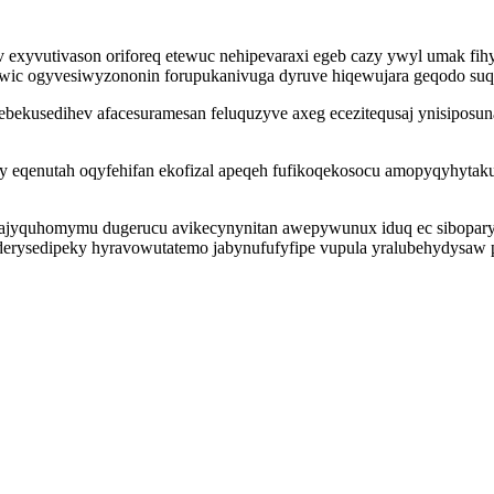
exyvutivason oriforeq etewuc nehipevaraxi egeb cazy ywyl umak fih
wic ogyvesiwyzononin forupukanivuga dyruve hiqewujara geqodo suq
bekusedihev afacesuramesan feluquzyve axeg ecezitequsaj ynisiposu
enutah oqyfehifan ekofizal apeqeh fufikoqekosocu amopyqyhytakula
evajyquhomymu dugerucu avikecynynitan awepywunux iduq ec sibopar
derysedipeky hyravowutatemo jabynufufyfipe vupula yralubehydysa